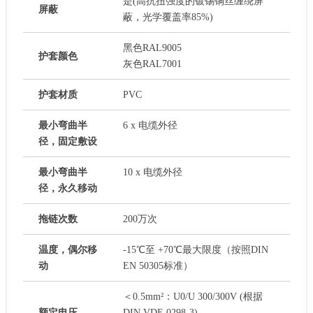
是(高抗扭强度的镀锡铜丝缠绕屏
屏蔽
蔽，光学覆盖率85%)
黑色RAL9005
护套颜色
灰色RAL7001
护套材质
PVC
最小弯曲半
6 x 电缆外径
径，固定敷设
最小弯曲半
10 x 电缆外径
径，永久移动
拖链次数
200万次
温度，偶尔移
-15℃至 +70℃最大限度（按照DIN
动
EN 50305标准）
＜0.5mm²：U0/U 300/300V (根据
额定电压
DIN VDE 0298-3)