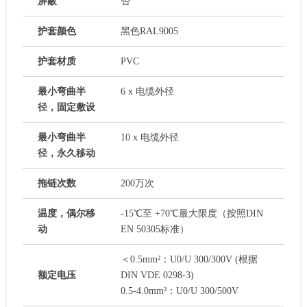
屏蔽
否
护套颜色
黑色RAL9005
护套材质
PVC
最小弯曲半
6 x 电缆外径
径，固定敷设
最小弯曲半
10 x 电缆外径
径，永久移动
拖链次数
200万次
温度，偶尔移
-15℃至 +70℃最大限度（按照DIN
动
EN 50305标准）
＜0.5mm²：U0/U 300/300V (根据
额定电压
DIN VDE 0298-3)
0.5-4.0mm²：U0/U 300/500V