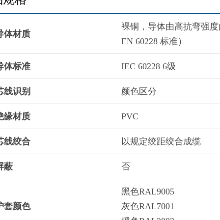
裸铜，导体由高抗弯强度
导体材质
EN 60228 标准）
导体标准
IEC 60228 6级
芯线识别
颜色区分
绝缘材质
PVC
芯线绞合
以规定绞距绞合成缆
屏蔽
否
黑色RAL9005
护套颜色
灰色RAL7001