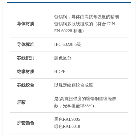
镀锡铜，导体由高抗弯强度的精细
导体材质
镀锡铜多股线组成的（符合 DIN
EN 60228 标准）
导体标准
IEC 60228 6级
芯线识别
颜色区分
绝缘材质
HDPE
芯线绞合
以规定绞距绞合成缆
是(高抗扭强度的镀锡铜丝缠绕屏
屏蔽
蔽，光学覆盖率85%)
黑色RAL9005
护套颜色
绿色RAL6018