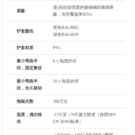
是(高抗扭强度的镀锡铜丝缠绕屏
屏蔽
蔽，光学覆盖率85%)
黑色RAL9005
护套颜色
绿色RAL6018
护套材质
PVC
最小弯曲半
6 x 电缆外径
径，固定敷设
最小弯曲半
10 x 电缆外径
径，永久移动
拖链次数
200万次
温度，偶尔移
-15℃至 +70℃最大限度（按照DIN
动
EN 50305标准）
＜0.5mm²：U0/U 300/300V (根据