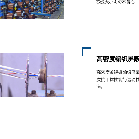
芯线大小均匀不偏心
高密度编织屏
高密度镀锡铜编织屏
度抗干扰性能与运动
衡。